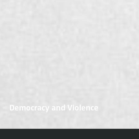
Democracy and Violence
Client: University, Centro de Investigación y Docencias Económicas